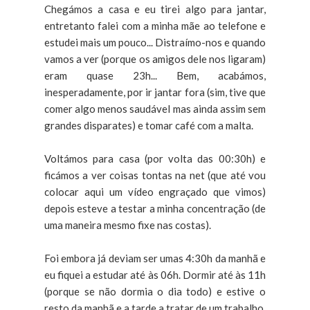
Chegámos a casa e eu tirei algo para jantar,
entretanto falei com a minha mãe ao telefone e
estudei mais um pouco... Distraímo-nos e quando
vamos a ver (porque os amigos dele nos ligaram)
eram quase 23h... Bem, acabámos,
inesperadamente, por ir jantar fora (sim, tive que
comer algo menos saudável mas ainda assim sem
grandes disparates) e tomar café com a malta.
Voltámos para casa (por volta das 00:30h) e
ficámos a ver coisas tontas na net (que até vou
colocar aqui um vídeo engraçado que vimos)
depois esteve a testar a minha concentração (de
uma maneira mesmo fixe nas costas).
Foi embora já deviam ser umas 4:30h da manhã e
eu fiquei a estudar até às 06h. Dormir até às 11h
(porque se não dormia o dia todo) e estive o
resto da manhã e a tarde a tratar de um trabalho.