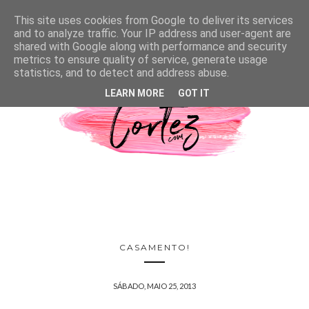
This site uses cookies from Google to deliver its services
and to analyze traffic. Your IP address and user-agent are
shared with Google along with performance and security
metrics to ensure quality of service, generate usage
statistics, and to detect and address abuse.
LEARN MORE
GOT IT
CASAMENTO!
SÁBADO, MAIO 25, 2013