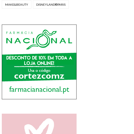
MAKE&BEAUTY
DISNEYLAND®PARIS