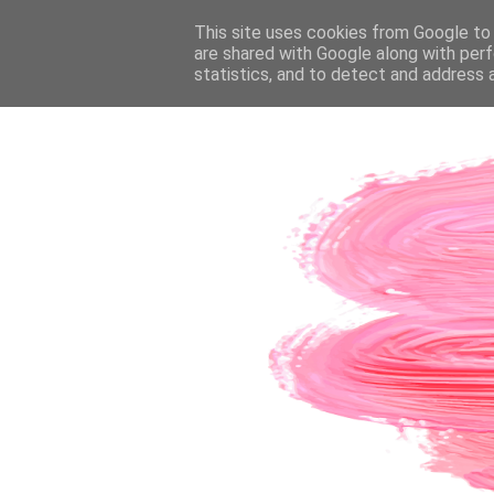
PÁGINA INICIAL
This site uses cookies from Google to d
SOBRE A AUTORA
CO
are shared with Google along with perf
statistics, and to detect and address 