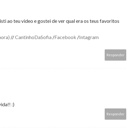
ti ao teu video e gostei de ver qual era os teus favoritos
hora)
//
CantinhoDaSofia
/
Facebook
/
Intagram
Responder
da!! :)
Responder