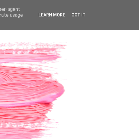
user-agent
erate usage
LEARN MORE
GOT IT