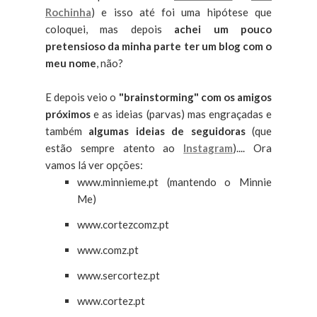
Rochinha
) e isso até foi uma hipótese que
coloquei, mas depois
achei um pouco
pretensioso da minha parte ter um blog com o
meu nome
, não?
E depois veio o
"brainstorming" com os amigos
próximos
e as ideias (parvas) mas engraçadas e
também
algumas ideias de seguidoras
(que
estão sempre atento ao
Instagram
).... Ora
vamos lá ver opções:
www.minnieme.pt (mantendo o Minnie
Me)
www.cortezcomz.pt
www.comz.pt
www.sercortez.pt
www.cortez.pt