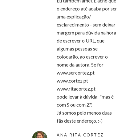
Eu também amei. E acho que
o endereço até acaba por ser
uma explicação/
esclarecimento - sem deixar
margem para dúvida na hora
de escrever o URL, que
algumas pessoas se
colocarão, ao escrever o
nome da autora. Se for
www.sercortez.pt
www.cortez.pt
www.ritacortez.pt
pode levar à dúvida: "mas é
com S ou com Z".
Já somos pelo menos duas
fãs deste endereço. :-)
ANA RITA CORTEZ