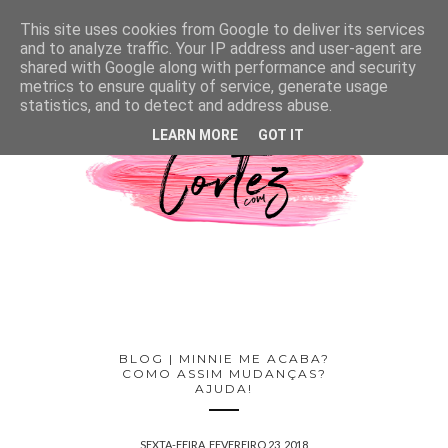
This site uses cookies from Google to deliver its services
and to analyze traffic. Your IP address and user-agent are
shared with Google along with performance and security
metrics to ensure quality of service, generate usage
statistics, and to detect and address abuse.
LEARN MORE
GOT IT
BLOG | MINNIE ME ACABA?
COMO ASSIM MUDANÇAS?
AJUDA!
SEXTA-FEIRA, FEVEREIRO 23, 2018