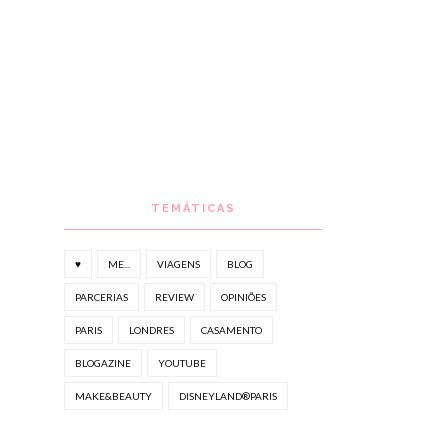
TEMÁTICAS
♥
ME...
VIAGENS
BLOG
PARCERIAS
REVIEW
OPINIÕES
PARIS
LONDRES
CASAMENTO
BLOGAZINE
YOUTUBE
MAKE&BEAUTY
DISNEYLAND®PARIS