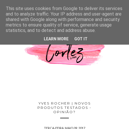
This site uses cookies from Google to deliver its services
and to analyze traffic. Your IP address and user-agent are
shared with Google along with performance and security
metrics to ensure quality of service, generate usage
statistics, and to detect and address abuse.
LEARN MORE
GOT IT
YVES ROCHER | NOVOS
PRODUTOS TESTADOS -
OPINIÃO?
TERÇA-FEIRA, MAIO 09, 2017