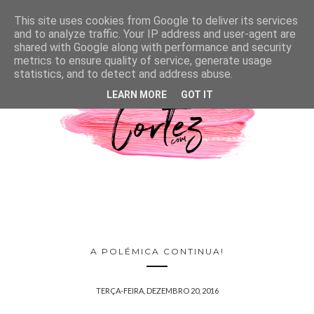
This site uses cookies from Google to deliver its services
and to analyze traffic. Your IP address and user-agent are
shared with Google along with performance and security
metrics to ensure quality of service, generate usage
statistics, and to detect and address abuse.
LEARN MORE
GOT IT
A POLÉMICA CONTINUA!
TERÇA-FEIRA, DEZEMBRO 20, 2016