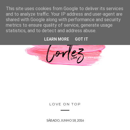
This site uses cookies from Google to deliver its services
and to analyze traffic. Your IP address and user-agent are
shared with Google along with performance and security
metrics to ensure quality of service, generate usage
statistics, and to detect and address abuse.
LEARN MORE
GOT IT
LOVE ON TOP
SÁBADO, JUNHO 18, 2016