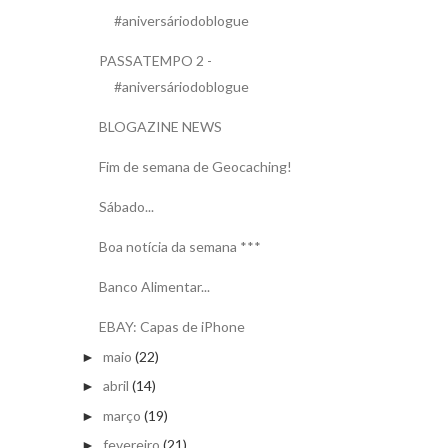
#aniversáriodoblogue
PASSATEMPO 2 -
#aniversáriodoblogue
BLOGAZINE NEWS
Fim de semana de Geocaching!
Sábado...
Boa notícia da semana ***
Banco Alimentar...
EBAY: Capas de iPhone
maio
(22)
►
abril
(14)
►
março
(19)
►
fevereiro
(21)
►