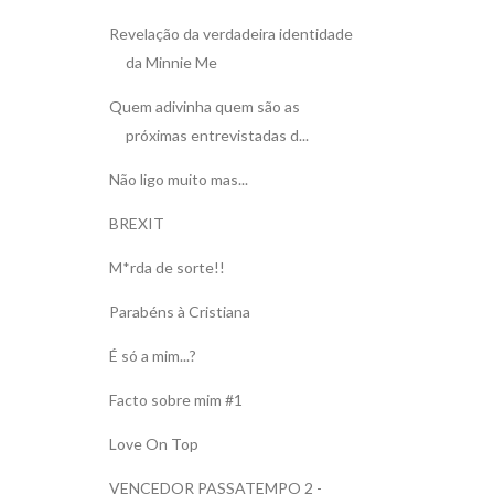
Revelação da verdadeira identidade
da Minnie Me
Quem adivinha quem são as
próximas entrevistadas d...
Não ligo muito mas...
BREXIT
M*rda de sorte!!
Parabéns à Cristiana
É só a mim...?
Facto sobre mim #1
Love On Top
VENCEDOR PASSATEMPO 2 -