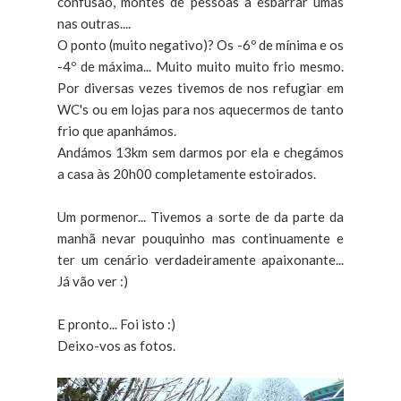
confusão, montes de pessoas a esbarrar umas
nas outras....
O ponto (muito negativo)? Os -6º de mínima e os
-4º de máxima... Muito muito muito frio mesmo.
Por diversas vezes tivemos de nos refugiar em
WC's ou em lojas para nos aquecermos de tanto
frio que apanhámos.
Andámos 13km sem darmos por ela e chegámos
a casa às 20h00 completamente estoirados.
Um pormenor... Tivemos a sorte de da parte da
manhã nevar pouquinho mas continuamente e
ter um cenário verdadeiramente apaixonante...
Já vão ver :)
E pronto... Foi isto :)
Deixo-vos as fotos.