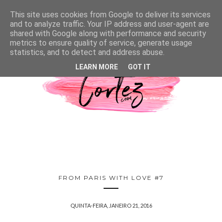
This site uses cookies from Google to deliver its services
and to analyze traffic. Your IP address and user-agent are
shared with Google along with performance and security
metrics to ensure quality of service, generate usage
statistics, and to detect and address abuse.
LEARN MORE
GOT IT
FROM PARIS WITH LOVE #7
QUINTA-FEIRA, JANEIRO 21, 2016