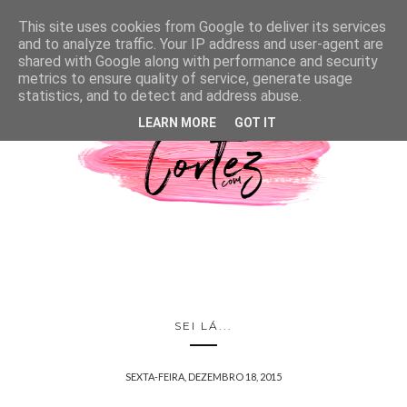
This site uses cookies from Google to deliver its services
and to analyze traffic. Your IP address and user-agent are
shared with Google along with performance and security
metrics to ensure quality of service, generate usage
statistics, and to detect and address abuse.
LEARN MORE
GOT IT
SEI LÁ...
SEXTA-FEIRA, DEZEMBRO 18, 2015