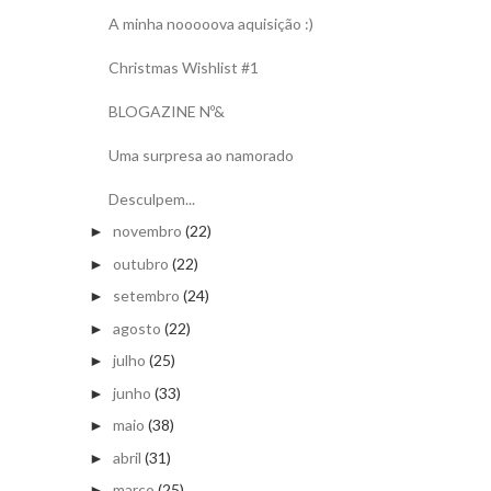
A minha nooooova aquisição :)
Christmas Wishlist #1
BLOGAZINE Nº&
Uma surpresa ao namorado
Desculpem...
novembro
(22)
►
outubro
(22)
►
setembro
(24)
►
agosto
(22)
►
julho
(25)
►
junho
(33)
►
maio
(38)
►
abril
(31)
►
março
(25)
►