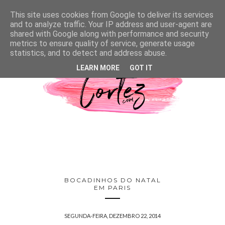
This site uses cookies from Google to deliver its services
and to analyze traffic. Your IP address and user-agent are
shared with Google along with performance and security
metrics to ensure quality of service, generate usage
statistics, and to detect and address abuse.
LEARN MORE
GOT IT
BOCADINHOS DO NATAL
EM PARIS
SEGUNDA-FEIRA, DEZEMBRO 22, 2014