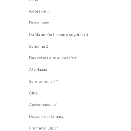
Antes de ir...
Desculpem...
Da ida ao Porto com a sogrinha :)
Sogrinha :)
Das coisas que eu preciso!
Ai vidaaaa
Serei anormal? *
Glup...
Apaixonada... :/
Desaparecida mas...
Prometo! Ok???