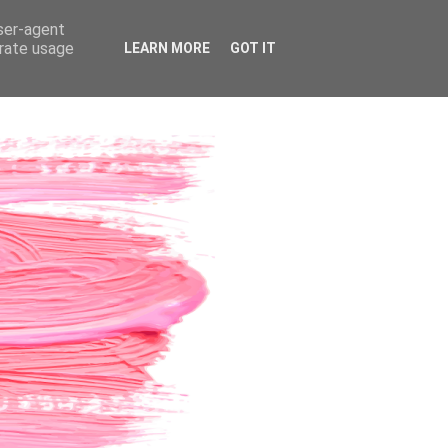
user-agent
erate usage
LEARN MORE
GOT IT