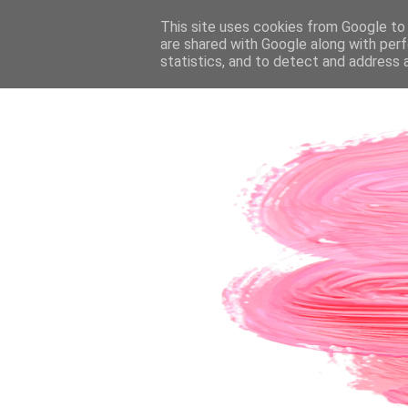
PÁGINA INICIAL
This site uses cookies from Google to d
SOBRE A AUTORA
CO
are shared with Google along with perf
statistics, and to detect and address 