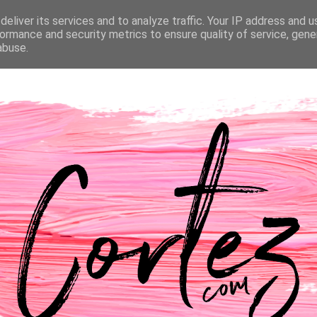
eliver its services and to analyze traffic. Your IP address and 
NTACTOS
PASSATEMPOS
CASAMENTO
ormance and security metrics to ensure quality of service, gen
abuse.