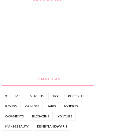
TEMÁTICAS
♥
ME...
VIAGENS
BLOG
PARCERIAS
REVIEW
OPINIÕES
PARIS
LONDRES
CASAMENTO
BLOGAZINE
YOUTUBE
MAKE&BEAUTY
DISNEYLAND®PARIS