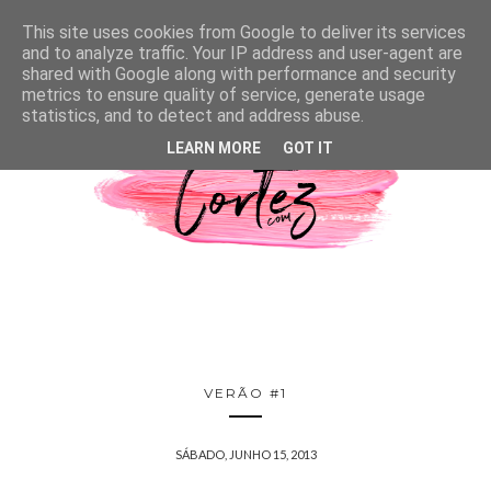
This site uses cookies from Google to deliver its services
and to analyze traffic. Your IP address and user-agent are
shared with Google along with performance and security
metrics to ensure quality of service, generate usage
statistics, and to detect and address abuse.
LEARN MORE
GOT IT
VERÃO #1
SÁBADO, JUNHO 15, 2013