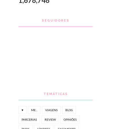
1,678,748
SEGUIDORES
TEMÁTICAS
♥
ME...
VIAGENS
BLOG
PARCERIAS
REVIEW
OPINIÕES
PARIS
LONDRES
CASAMENTO