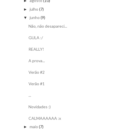
agosto
(10)
►
julho
(7)
►
junho
(9)
▼
Não, não desapareci...
GULA :/
REALLY!
A prova...
Verão #2
Verão #1
...
Novidades :)
CALMAAAAAA :x
maio
(7)
►